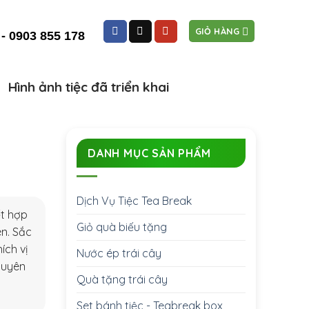
GIỎ HÀNG
 - 0903 855 178
Hình ảnh tiệc đã triển khai
DANH MỤC SẢN PHẨM
Dịch Vụ Tiệc Tea Break
ết hợp
Giỏ quà biếu tặng
ên. Sắc
ích vị
Nước ép trái cây
huyên
Quà tặng trái cây
Set bánh tiệc - Teabreak box