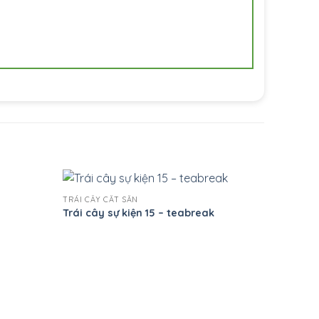
+
TRÁI CÂY CẮT SẴN
Trái cây sự kiện 15 – teabreak