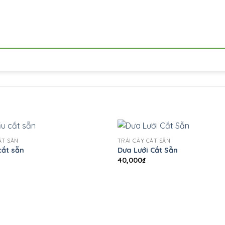
+
ẮT SẴN
TRÁI CÂY CẮT SẴN
cắt sẵn
Dưa Lưới Cắt Sẵn
40,000
₫