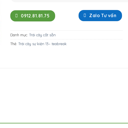
Zalo Tư vấn
0912.81.81.75
Danh mục:
Trái cây cắt sẵn
Thẻ:
Trái cây sự kiện 13– teabreak