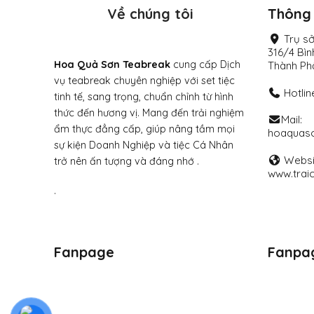
Về chúng tôi
Thông 
Trụ sở
316/4 Bì
Hoa Quả Sơn Teabreak
cung cấp Dịch
Thành Ph
vụ teabreak chuyên nghiệp với set tiệc
Hotlin
tinh tế, sang trọng, chuẩn chỉnh từ hình
thức đến hương vị. Mang đến trải nghiệm
Mail:
ẩm thực đẳng cấp, giúp nâng tầm mọi
hoaquas
sự kiện Doanh Nghiệp và tiệc Cá Nhân
Websi
trở nên ấn tượng và đáng nhớ .
www.trai
.
Fanpage
Fanpa