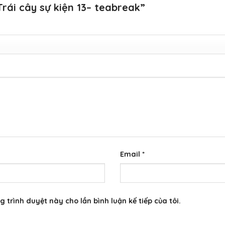
Trái cây sự kiện 13– teabreak”
Email
*
g trình duyệt này cho lần bình luận kế tiếp của tôi.