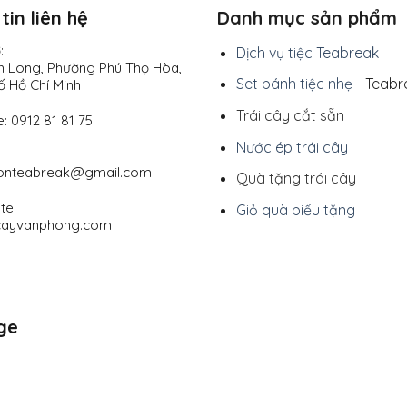
tin liên hệ
Danh mục sản phẩm
:
Dịch vụ tiệc Teabreak
nh Long, Phường Phú Thọ Hòa,
Set bánh tiệc nhẹ
- Teabr
ố Hồ Chí Minh
Trái cây cắt sẵn
e: 0912 81 81 75
Nước ép trái cây
onteabreak@gmail.com
Quà tặng trái cây
te:
Giỏ quà biếu tặng
cayvanphong.com
ge