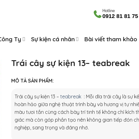
Hotline
0912 81 81 75
 Công Ty
Sự kiện cá nhân
Bài viết tham khảo
Trái cây sự kiện 13– teabreak
MÔ TẢ SẢN PHẨM:
Trái cây sự kiện 13 –
teabreak
: Mỗi dĩa trái cây là sự k
hoàn hảo giữa nghệ thuật trình bày và hương vị tự nhi
màu tươi tắn cùng cách bày trí tinh tế không chỉ kích th
giác mà còn góp phần tạo nên không gian tiếp đón c
nghiệp, sang trọng và đáng nhớ.