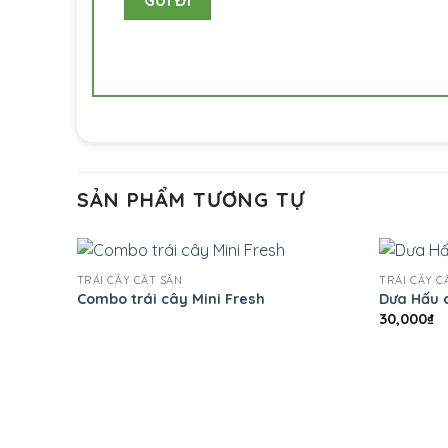
SẢN PHẨM TƯƠNG TỰ
+
+
TRÁI CÂY CẮT SẴN
TRÁI CÂY C
Combo trái cây Mini Fresh
Dưa Hấu 
30,000
₫