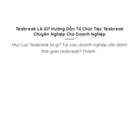
Teabreak Là Gì? Hướng Dẫn Tổ Chức Tiệc Teabreak
Chuyên Nghiệp Cho Doanh Nghiệp
Mục Lục Teabreak là gì? Tại sao doanh nghiệp cần dành
thời gian teabreak? Thành...