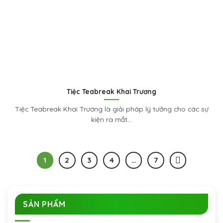
Tiệc Teabreak Khai Trương
Tiệc Teabreak Khai Trương là giải pháp lý tưởng cho các sự
kiện ra mắt...
1
2
3
4
…
7
SẢN PHẨM