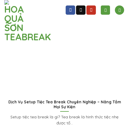
Skip
to
content
Dịch Vụ Setup Tiệc Tea Break Chuyên Nghiệp – Nâng Tầm
Mọi Sự Kiện
Setup tiệc tea break là gì? Tea break là hình thức tiệc nhẹ
được tổ...