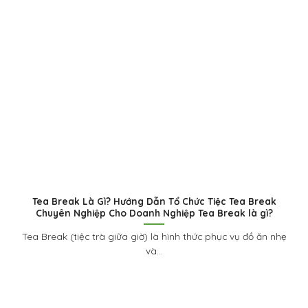
Tea Break Là Gì? Hướng Dẫn Tổ Chức Tiệc Tea Break
Chuyên Nghiệp Cho Doanh Nghiệp Tea Break là gì?
Tea Break (tiệc trà giữa giờ) là hình thức phục vụ đồ ăn nhẹ
và...