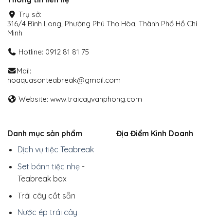
Trụ sở:
316/4 Bình Long, Phường Phú Thọ Hòa, Thành Phố Hồ Chí
Minh
Hotline: 0912 81 81 75
Mail:
hoaquasonteabreak@gmail.com
Website: www.traicayvanphong.com
Danh mục sản phẩm
Địa Điểm Kinh Doanh
Dịch vụ tiệc Teabreak
Set bánh tiệc nhẹ
-
Teabreak box
Trái cây cắt sẵn
Nước ép trái cây