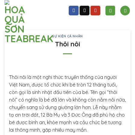
Skip
to
content
SỰ KIỆN CÁ NHÂN
Thôi nôi
Thôi nôi là một nghi thức truyền thống của người
Việt Nam, được tổ chức khi bé tròn 12 tháng tuổi,
còn gọi là sinh nhật đầu tiên của bé. Tên gọi “thôi
nôi” có nghĩa là bé đã lớn và không còn nằm nôi nữa,
chuyển sang sử dụng giường lớn hơn. Lễ này nhằm
tạ ơn trời đất, 12 Bà Mụ và 3 Đức Ông đã phù hộ cho
bé được bình an, khỏe mạnh và cầu chúc bé tương
lai thông minh, gặp nhiều may mắn.