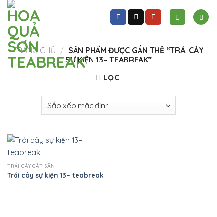
Skip
to
content
TRANG CHỦ
/
SẢN PHẨM ĐƯỢC GẮN THẺ “TRÁI CÂY
SỰ KIỆN 13– TEABREAK”
LỌC
TRÁI CÂY CẮT SẴN
Trái cây sự kiện 13– teabreak