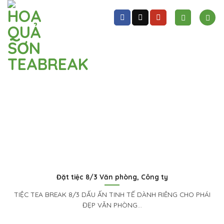
Skip
to
content
Đặt tiệc 8/3 Văn phòng, Công ty
TIỆC TEA BREAK 8/3 DẤU ẤN TINH TẾ DÀNH RIÊNG CHO PHÁI
ĐẸP VĂN PHÒNG...