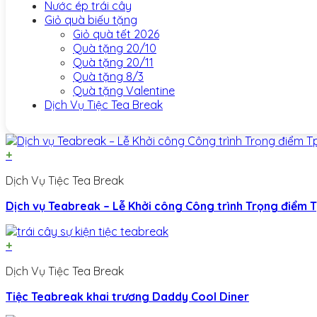
Nước ép trái cây
Giỏ quà biếu tặng
Giỏ quà tết 2026
Quà tặng 20/10
Quà tặng 20/11
Quà tặng 8/3
Quà tặng Valentine
Dịch Vụ Tiệc Tea Break
+
Dịch Vụ Tiệc Tea Break
Dịch vụ Teabreak – Lễ Khởi công Công trình Trọng điểm 
+
Dịch Vụ Tiệc Tea Break
Tiệc Teabreak khai trương Daddy Cool Diner