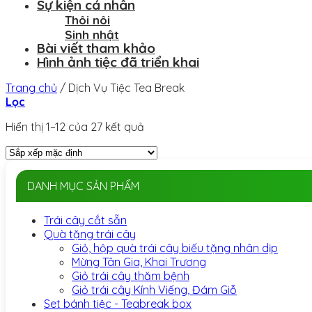
Sự kiện cá nhân
Thôi nôi
Sinh nhật
Bài viết tham khảo
Hình ảnh tiệc đã triển khai
Trang chủ
/
Dịch Vụ Tiệc Tea Break
Lọc
Hiển thị 1–12 của 27 kết quả
DANH MỤC SẢN PHẨM
Trái cây cắt sẵn
Quà tặng trái cây
Giỏ, hộp quà trái cây biếu tặng nhân dịp
Mừng Tân Gia, Khai Trương
Giỏ trái cây thăm bệnh
Giỏ trái cây Kính Viếng, Đám Giỗ
Set bánh tiệc - Teabreak box