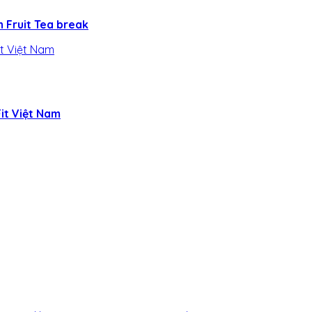
n Fruit Tea break
it Việt Nam