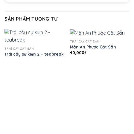
SẢN PHẨM TƯƠNG TỰ
TRÁI CÂY CẮT SẴN
Mận An Phước Cắt Sẵn
TRÁI CÂY CẮT SẴN
40,000
₫
Trái cây sự kiện 2 – teabreak