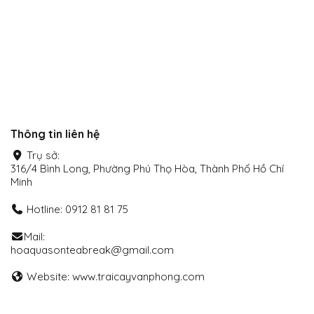
xã hội
Thanh toán Online
Thông tin liên hệ
Trụ sở:
316/4 Bình Long, Phường Phú Thọ Hòa, Thành Phố Hồ Chí
Minh
Hotline: 0912 81 81 75
Mail:
hoaquasonteabreak@gmail.com
Website: www.traicayvanphong.com