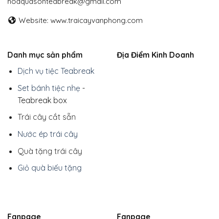
hoaquasonteabreak@gmail.com
Website: www.traicayvanphong.com
Danh mục sản phẩm
Địa Điểm Kinh Doanh
Dịch vụ tiệc Teabreak
Set bánh tiệc nhẹ
-
Teabreak box
Trái cây cắt sẵn
Nước ép trái cây
Quà tặng trái cây
Giỏ quà biếu tặng
Fanpage
Fanpage