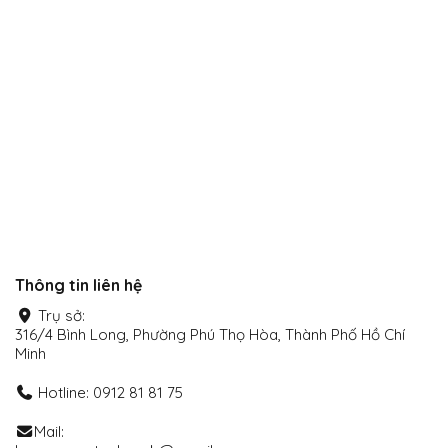
xã hội
Thanh toán Online
Thông tin liên hệ
Trụ sở:
316/4 Bình Long, Phường Phú Thọ Hòa, Thành Phố Hồ Chí
Minh
Hotline: 0912 81 81 75
Mail: