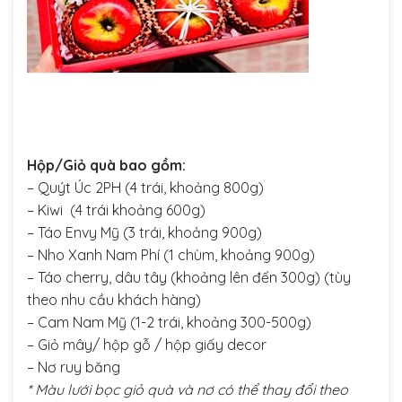
Hộp/Giỏ quà bao gồm:
– Quýt Úc 2PH (4 trái, khoảng 800g)
– Kiwi (4 trái khoảng 600g)
– Táo Envy Mỹ (3 trái, khoảng 900g)
– Nho Xanh Nam Phí (1 chùm, khoảng 900g)
– Táo cherry, dâu tây (khoảng lên đến 300g) (tùy
theo nhu cầu khách hàng)
– Cam Nam Mỹ (1-2 trái, khoảng 300-500g)
– Giỏ mây/ hộp gỗ / hộp giấy decor
– Nơ ruy băng
* Màu lưới bọc giỏ quà và nơ có thể thay đổi theo