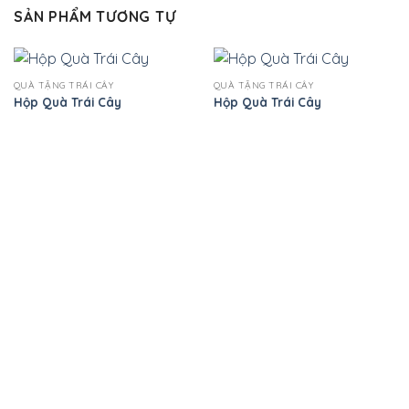
SẢN PHẨM TƯƠNG TỰ
QUÀ TẶNG TRÁI CÂY
QUÀ TẶNG TRÁI CÂY
Hộp Quà Trái Cây
Hộp Quà Trái Cây
xã hội
Thanh toán Online