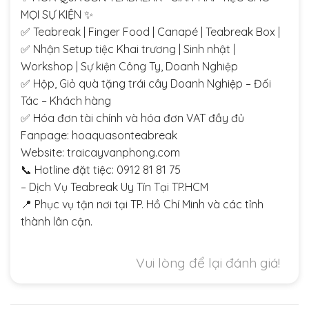
MỌI SỰ KIỆN ✨
✅ Teabreak | Finger Food | Canapé | Teabreak Box |
✅ Nhận Setup tiệc Khai trương | Sinh nhật |
Workshop | Sự kiện Công Ty, Doanh Nghiệp
✅ Hộp, Giỏ quà tặng trái cây Doanh Nghiệp – Đối
Tác – Khách hàng
✅ Hóa đơn tài chính và hóa đơn VAT đầy đủ
Fanpage: hoaquasonteabreak
Website: traicayvanphong.com
📞 Hotline đặt tiệc: 0912 81 81 75
– Dịch Vụ Teabreak Uy Tín Tại TP.HCM
📍 Phục vụ tận nơi tại TP. Hồ Chí Minh và các tỉnh
thành lân cận.
Vui lòng để lại đánh giá!