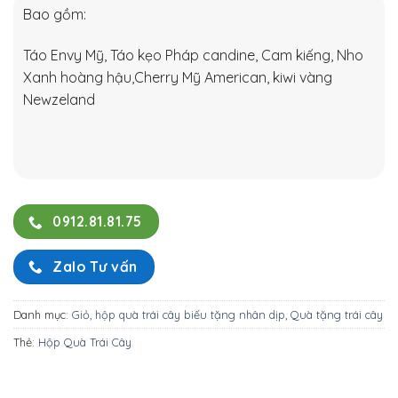
Bao gồm:
Táo Envy Mỹ, Táo kẹo Pháp candine, Cam kiếng, Nho
Xanh hoàng hậu,Cherry Mỹ American, kiwi vàng
Newzeland
0912.81.81.75
Zalo Tư vấn
Danh mục:
Giỏ, hộp quà trái cây biếu tặng nhân dịp
,
Quà tặng trái cây
Thẻ:
Hộp Quà Trái Cây