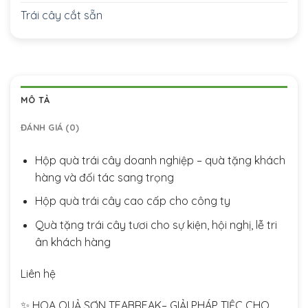
Trái cây cắt sẵn
MÔ TẢ
ĐÁNH GIÁ (0)
Hộp quà trái cây doanh nghiệp – quà tặng khách
hàng và đối tác sang trọng
Hộp quà trái cây cao cấp cho công ty
Quà tặng trái cây tươi cho sự kiện, hội nghị, lễ tri
ân khách hàng
Liên hệ
✨ HOA QUẢ SƠN TEABREAK– GIẢI PHÁP TIỆC CHO