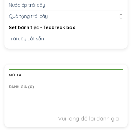
Nước ép trái cây
Quà tặng trái cây
Set bánh tiệc - Teabreak box
Trái cây cắt sẵn
MÔ TẢ
ĐÁNH GIÁ (0)
Vui lòng để lại đánh giá!