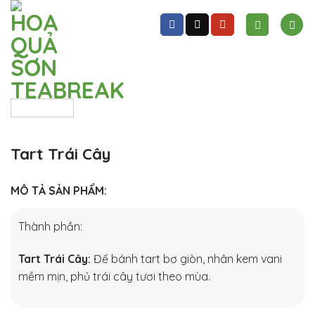
Skip
to
content
Tart Trái Cây
MÔ TẢ SẢN PHẨM:
Thành phần:
Tart Trái Cây:
Đế bánh tart bơ giòn, nhân kem vani
mềm mịn, phủ trái cây tươi theo mùa.