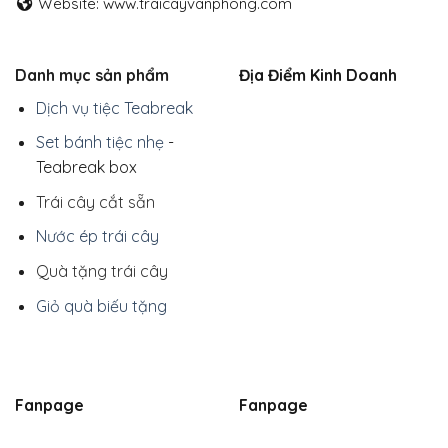
Website: www.traicayvanphong.com
Danh mục sản phẩm
Địa Điểm Kinh Doanh
Dịch vụ tiệc Teabreak
Set bánh tiệc nhẹ
-
Teabreak box
Trái cây cắt sẵn
Nước ép trái cây
Quà tặng trái cây
Giỏ quà biếu tặng
Fanpage
Fanpage