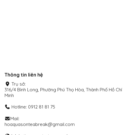
xã hội
Thanh toán Online
Thông tin liên hệ
Trụ sở:
316/4 Bình Long, Phường Phú Thọ Hòa, Thành Phố Hồ Chí
Minh
Hotline: 0912 81 81 75
Mail:
hoaquasonteabreak@gmail.com