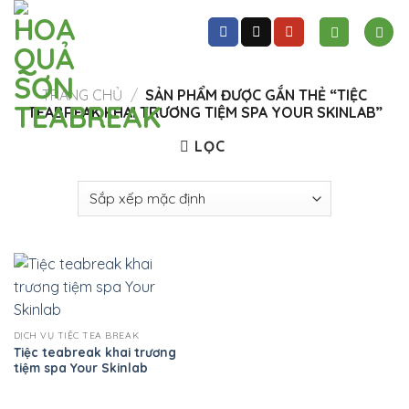
Skip
to
content
TRANG CHỦ
/
SẢN PHẨM ĐƯỢC GẮN THẺ “TIỆC
TEABREAK KHAI TRƯƠNG TIỆM SPA YOUR SKINLAB”
LỌC
DỊCH VỤ TIỆC TEA BREAK
Tiệc teabreak khai trương
tiệm spa Your Skinlab