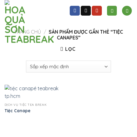
Skip
to
content
TRANG CHỦ
/
SẢN PHẨM ĐƯỢC GẮN THẺ “TIỆC
CANAPES”
LỌC
DỊCH VỤ TIỆC TEA BREAK
Tiệc Canape